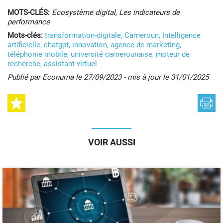
MOTS-CLÉS:
Ecosystème digital, Les indicateurs de
performance
Mots-clés:
transformation-digitale,
Cameroun,
Intelligence
artificielle,
chatgpt,
innovation,
agence de marketing,
téléphonie mobile,
université camerounaise,
moteur de
recherche,
assistant virtuel
Publié par Econuma le 27/09/2023 - mis à jour le 31/01/2025
VOIR AUSSI